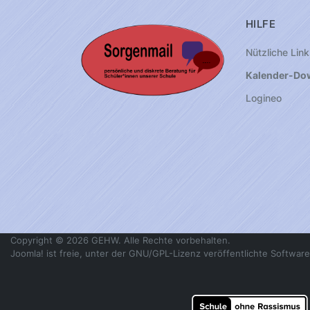
HILFE
Nützliche Link
Kalender-Do
Logineo
Copyright © 2026 GEHW. Alle Rechte vorbehalten.
Joomla!
ist freie, unter der
GNU/GPL-Lizenz
veröffentlichte Software