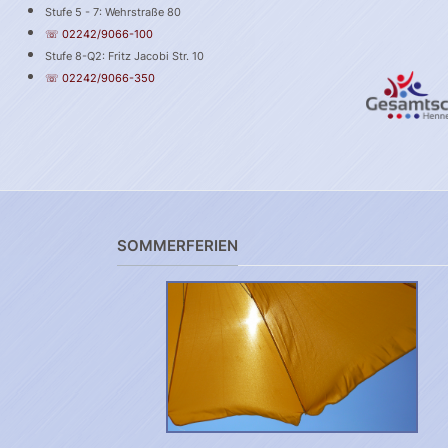
Stufe 5 - 7: Wehrstraße 80
☏ 02242/9066-100
Stufe 8-Q2: Fritz Jacobi Str. 10
☏ 02242/9066-350
SOMMERFERIEN