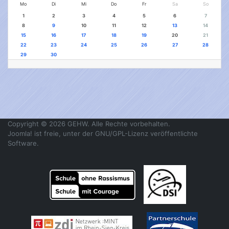
Mo
Di
Mi
Do
Fr
Sa
So
1
2
3
4
5
6
7
8
9
10
11
12
13
14
15
16
17
18
19
20
21
22
23
24
25
26
27
28
29
30
Copyright © 2026 GEHW. Alle Rechte vorbehalten.
Joomla!
ist freie, unter der
GNU/GPL-Lizenz
veröffentlichte
Software.