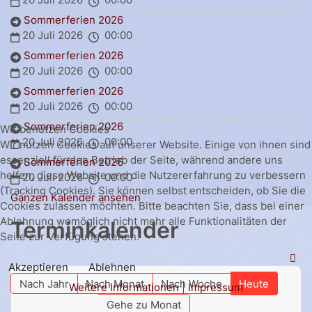
Sommerferien 2026
20 Juli 2026
00:00
Sommerferien 2026
20 Juli 2026
00:00
Sommerferien 2026
20 Juli 2026
00:00
Sommerferien 2026
Wir benutzen Cookies
20 Juli 2026
00:00
Wir nutzen Cookies auf unserer Website. Einige von ihnen sind
essenziell für den Betrieb der Seite, während andere uns
Sommerferien 2026
helfen, diese Website und die Nutzererfahrung zu verbessern
20 Juli 2026
00:00
(Tracking Cookies). Sie können selbst entscheiden, ob Sie die
Ganzen Kalender ansehen
Cookies zulassen möchten. Bitte beachten Sie, dass bei einer
Ablehnung womöglich nicht mehr alle Funktionalitäten der
Terminkalender
Seite zur Verfügung stehen.
Akzeptieren
Ablehnen
Nach Jahr
Nach Monat
Nach Woche
Heute
Weitere Informationen
|
Impressum
Gehe zu Monat