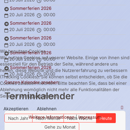
Sommerferien 2026
20 Juli 2026
00:00
Sommerferien 2026
20 Juli 2026
00:00
Sommerferien 2026
20 Juli 2026
00:00
Wir benutzen Cookies
Sommerferien 2026
Wir nutzen Cookies auf unserer Website. Einige von ihnen sind
20 Juli 2026
00:00
essenziell für den Betrieb der Seite, während andere uns
Sommerferien 2026
helfen, diese Website und die Nutzererfahrung zu verbessern
20 Juli 2026
00:00
(Tracking Cookies). Sie können selbst entscheiden, ob Sie die
Ganzen Kalender ansehen
Cookies zulassen möchten. Bitte beachten Sie, dass bei einer
Ablehnung womöglich nicht mehr alle Funktionalitäten der
Terminkalender
Seite zur Verfügung stehen.
Akzeptieren
Ablehnen
Weitere Informationen
|
Impressum
Nach Jahr
Nach Monat
Nach Woche
Heute
Gehe zu Monat