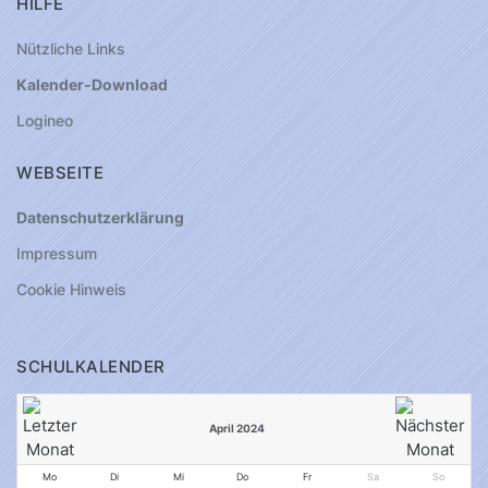
HILFE
Nützliche Links
Kalender-Download
Logineo
WEBSEITE
Datenschutzerklärung
Impressum
Cookie Hinweis
SCHULKALENDER
April 2024
Mo
Di
Mi
Do
Fr
Sa
So