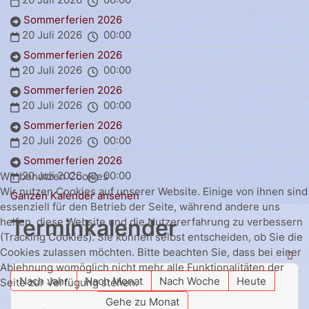
Sommerferien 2026
20 Juli 2026
00:00
Sommerferien 2026
20 Juli 2026
00:00
Sommerferien 2026
20 Juli 2026
00:00
Sommerferien 2026
20 Juli 2026
00:00
Sommerferien 2026
20 Juli 2026
00:00
Wir benutzen Cookies
Wir nutzen Cookies auf unserer Website. Einige von ihnen sind
Ganzen Kalender ansehen
essenziell für den Betrieb der Seite, während andere uns
Terminkalender
helfen, diese Website und die Nutzererfahrung zu verbessern
(Tracking Cookies). Sie können selbst entscheiden, ob Sie die
Cookies zulassen möchten. Bitte beachten Sie, dass bei einer
Ablehnung womöglich nicht mehr alle Funktionalitäten der
Nach Jahr
Nach Monat
Nach Woche
Heute
Seite zur Verfügung stehen.
Gehe zu Monat