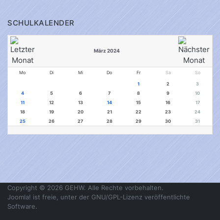
SCHULKALENDER
März 2024
Mo
Di
Mi
Do
Fr
Sa
So
1
2
3
4
5
6
7
8
9
10
11
12
13
14
15
16
17
18
19
20
21
22
23
24
25
26
27
28
29
30
31
Copyright © 2026 GEHW. Alle Rechte vorbehalten.
Joomla!
ist freie, unter der
GNU/GPL-Lizenz
veröffentlichte
Software.