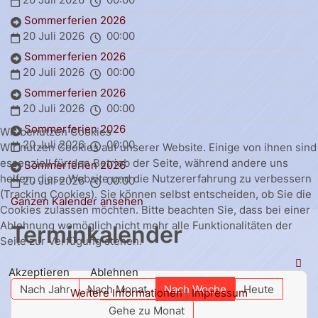
Sommerferien 2026
20 Juli 2026
00:00
Sommerferien 2026
20 Juli 2026
00:00
Sommerferien 2026
20 Juli 2026
00:00
Sommerferien 2026
Wir benutzen Cookies
20 Juli 2026
00:00
Wir nutzen Cookies auf unserer Website. Einige von ihnen sind
essenziell für den Betrieb der Seite, während andere uns
Sommerferien 2026
helfen, diese Website und die Nutzererfahrung zu verbessern
20 Juli 2026
00:00
(Tracking Cookies). Sie können selbst entscheiden, ob Sie die
Ganzen Kalender ansehen
Cookies zulassen möchten. Bitte beachten Sie, dass bei einer
Ablehnung womöglich nicht mehr alle Funktionalitäten der
Terminkalender
Seite zur Verfügung stehen.
Akzeptieren
Ablehnen
Nach Jahr
Nach Monat
Nach Woche
Heute
Weitere Informationen
|
Impressum
Gehe zu Monat