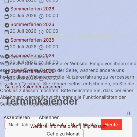
Sommerferien 2026
20 Juli 2026
00:00
Sommerferien 2026
20 Juli 2026
00:00
Sommerferien 2026
20 Juli 2026
00:00
Sommerferien 2026
Wir benutzen Cookies
20 Juli 2026
00:00
Wir nutzen Cookies auf unserer Website. Einige von ihnen sind
essenziell für den Betrieb der Seite, während andere uns
Sommerferien 2026
helfen, diese Website und die Nutzererfahrung zu verbessern
20 Juli 2026
00:00
(Tracking Cookies). Sie können selbst entscheiden, ob Sie die
Ganzen Kalender ansehen
Cookies zulassen möchten. Bitte beachten Sie, dass bei einer
Ablehnung womöglich nicht mehr alle Funktionalitäten der
Terminkalender
Seite zur Verfügung stehen.
Akzeptieren
Ablehnen
Nach Jahr
Nach Monat
Nach Woche
Heute
Weitere Informationen
|
Impressum
Gehe zu Monat