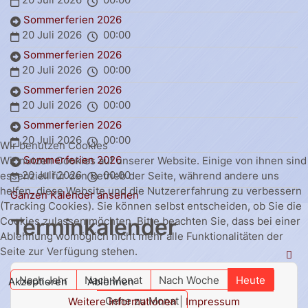
Sommerferien 2026
20 Juli 2026
00:00
Sommerferien 2026
20 Juli 2026
00:00
Sommerferien 2026
20 Juli 2026
00:00
Sommerferien 2026
20 Juli 2026
00:00
Wir benutzen Cookies
Sommerferien 2026
Wir nutzen Cookies auf unserer Website. Einige von ihnen sind
20 Juli 2026
00:00
essenziell für den Betrieb der Seite, während andere uns
helfen, diese Website und die Nutzererfahrung zu verbessern
Ganzen Kalender ansehen
(Tracking Cookies). Sie können selbst entscheiden, ob Sie die
Terminkalender
Cookies zulassen möchten. Bitte beachten Sie, dass bei einer
Ablehnung womöglich nicht mehr alle Funktionalitäten der
Seite zur Verfügung stehen.
Nach Jahr
Nach Monat
Nach Woche
Heute
Akzeptieren
Ablehnen
Gehe zu Monat
Weitere Informationen
|
Impressum