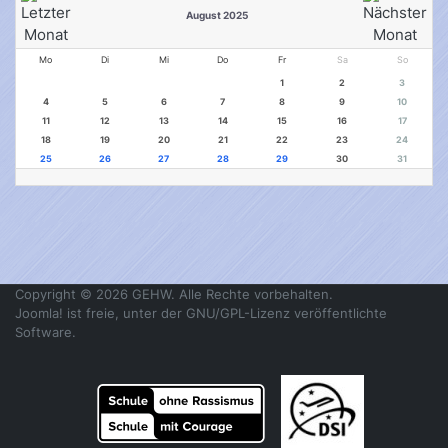
August 2025
Mo
Di
Mi
Do
Fr
Sa
So
1
2
3
4
5
6
7
8
9
10
11
12
13
14
15
16
17
18
19
20
21
22
23
24
25
26
27
28
29
30
31
Copyright © 2026 GEHW. Alle Rechte vorbehalten.
Joomla!
ist freie, unter der
GNU/GPL-Lizenz
veröffentlichte
Software.