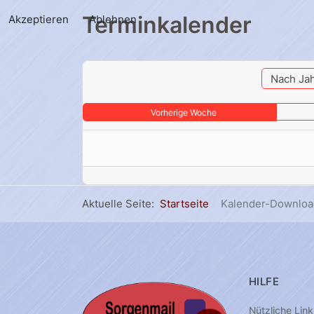
Terminkalender
Akzeptieren
Ablehnen
Nach Ja
Vorherige Woche
Aktuelle Seite:
Startseite
Kalender-Downloa
HILFE
Nützliche Link