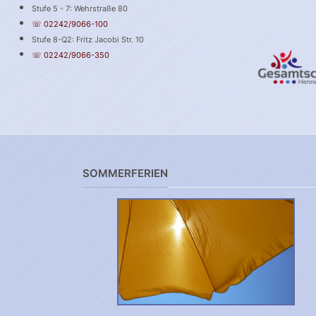
Stufe 5 - 7: Wehrstraße 80
☏ 02242/9066-100
Stufe 8-Q2: Fritz Jacobi Str. 10
☏ 02242/9066-350
SOMMERFERIEN