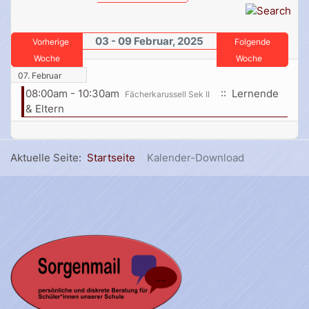
03 - 09 Februar, 2025
Vorherige
Folgende
Woche
Woche
07. Februar
08:00am - 10:30am
:: Lernende
Fächerkarussell Sek II
& Eltern
Aktuelle Seite:
Startseite
Kalender-Download