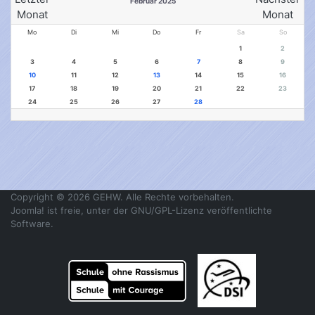
Februar 2025
Mo
Di
Mi
Do
Fr
Sa
So
1
2
3
4
5
6
7
8
9
10
11
12
13
14
15
16
17
18
19
20
21
22
23
24
25
26
27
28
Copyright © 2026 GEHW. Alle Rechte vorbehalten.
Joomla!
ist freie, unter der
GNU/GPL-Lizenz
veröffentlichte
Software.