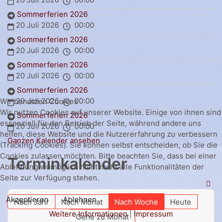
Sommerferien 2026
20 Juli 2026
00:00
Sommerferien 2026
20 Juli 2026
00:00
Sommerferien 2026
20 Juli 2026
00:00
Sommerferien 2026
20 Juli 2026
00:00
Wir benutzen Cookies
Wir nutzen Cookies auf unserer Website. Einige von ihnen sind
Sommerferien 2026
essenziell für den Betrieb der Seite, während andere uns
20 Juli 2026
00:00
helfen, diese Website und die Nutzererfahrung zu verbessern
Ganzen Kalender ansehen
(Tracking Cookies). Sie können selbst entscheiden, ob Sie die
Cookies zulassen möchten. Bitte beachten Sie, dass bei einer
Terminkalender
Ablehnung womöglich nicht mehr alle Funktionalitäten der
Seite zur Verfügung stehen.
Akzeptieren
Ablehnen
Nach Jahr
Nach Monat
Nach Woche
Heute
Weitere Informationen
|
Impressum
Gehe zu Monat