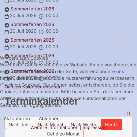
Sommerferien 2026
20 Juli 2026
00:00
Sommerferien 2026
20 Juli 2026
00:00
Sommerferien 2026
20 Juli 2026
00:00
Sommerferien 2026
Wir benutzen Cookies
20 Juli 2026
00:00
Wir nutzen Cookies auf unserer Website. Einige von ihnen sind
Sommerferien 2026
essenziell für den Betrieb der Seite, während andere uns
20 Juli 2026
00:00
helfen, diese Website und die Nutzererfahrung zu verbessern
(Tracking Cookies). Sie können selbst entscheiden, ob Sie die
Ganzen Kalender ansehen
Cookies zulassen möchten. Bitte beachten Sie, dass bei einer
Terminkalender
Ablehnung womöglich nicht mehr alle Funktionalitäten der
Seite zur Verfügung stehen.
Akzeptieren
Ablehnen
Nach Jahr
Nach Monat
Nach Woche
Heute
Weitere Informationen
|
Impressum
Gehe zu Monat