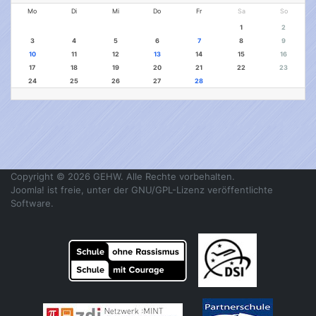
Mo
Di
Mi
Do
Fr
Sa
So
1
2
3
4
5
6
7
8
9
10
11
12
13
14
15
16
17
18
19
20
21
22
23
24
25
26
27
28
Copyright © 2026 GEHW. Alle Rechte vorbehalten.
Joomla!
ist freie, unter der
GNU/GPL-Lizenz
veröffentlichte
Software.