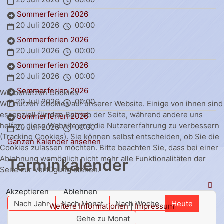
Sommerferien 2026
20 Juli 2026
00:00
Sommerferien 2026
20 Juli 2026
00:00
Sommerferien 2026
20 Juli 2026
00:00
Sommerferien 2026
Wir benutzen Cookies
20 Juli 2026
00:00
Wir nutzen Cookies auf unserer Website. Einige von ihnen sind
essenziell für den Betrieb der Seite, während andere uns
Sommerferien 2026
helfen, diese Website und die Nutzererfahrung zu verbessern
20 Juli 2026
00:00
(Tracking Cookies). Sie können selbst entscheiden, ob Sie die
Ganzen Kalender ansehen
Cookies zulassen möchten. Bitte beachten Sie, dass bei einer
Ablehnung womöglich nicht mehr alle Funktionalitäten der
Terminkalender
Seite zur Verfügung stehen.
Akzeptieren
Ablehnen
Nach Jahr
Nach Monat
Nach Woche
Heute
Weitere Informationen
|
Impressum
Gehe zu Monat