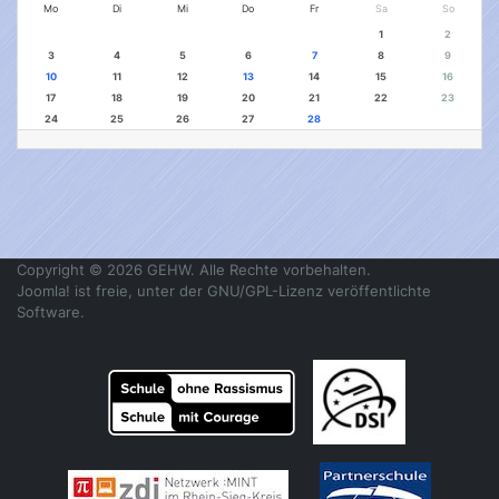
Mo
Di
Mi
Do
Fr
Sa
So
1
2
3
4
5
6
7
8
9
10
11
12
13
14
15
16
17
18
19
20
21
22
23
24
25
26
27
28
Copyright © 2026 GEHW. Alle Rechte vorbehalten.
Joomla!
ist freie, unter der
GNU/GPL-Lizenz
veröffentlichte
Software.