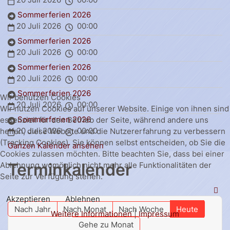
Sommerferien 2026
20 Juli 2026
00:00
Sommerferien 2026
20 Juli 2026
00:00
Sommerferien 2026
20 Juli 2026
00:00
Sommerferien 2026
Wir benutzen Cookies
20 Juli 2026
00:00
Wir nutzen Cookies auf unserer Website. Einige von ihnen sind
Sommerferien 2026
essenziell für den Betrieb der Seite, während andere uns
20 Juli 2026
00:00
helfen, diese Website und die Nutzererfahrung zu verbessern
(Tracking Cookies). Sie können selbst entscheiden, ob Sie die
Ganzen Kalender ansehen
Cookies zulassen möchten. Bitte beachten Sie, dass bei einer
Terminkalender
Ablehnung womöglich nicht mehr alle Funktionalitäten der
Seite zur Verfügung stehen.
Akzeptieren
Ablehnen
Nach Jahr
Nach Monat
Nach Woche
Heute
Weitere Informationen
|
Impressum
Gehe zu Monat