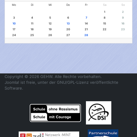
Mo
Di
Mi
Do
Fr
Sa
So
1
2
3
4
5
6
7
8
9
10
11
12
13
14
15
16
17
18
19
20
21
22
23
24
25
26
27
28
Copyright © 2026 GEHW. Alle Rechte vorbehalten.
Joomla!
ist freie, unter der
GNU/GPL-Lizenz
veröffentlichte
Software.