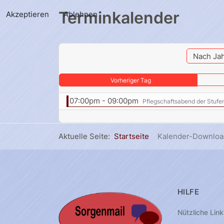
Terminkalender
Akzeptieren
Ablehnen
Nach Ja
Vorheriger Tag
07:00pm - 09:00pm
Pflegschaftsabend der Stufe
Aktuelle Seite:
Startseite
Kalender-Downloa
HILFE
Nützliche Link