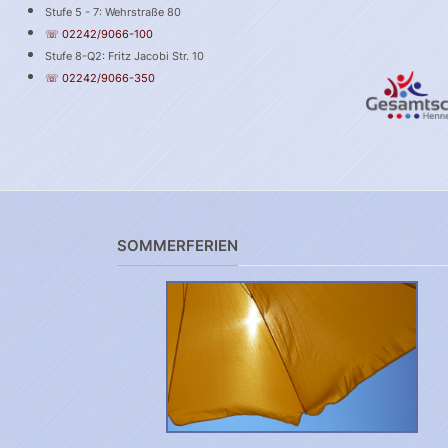
Stufe 5 - 7: Wehrstraße 80
☏ 02242/9066-100
Stufe 8-Q2: Fritz Jacobi Str. 10
☏ 02242/9066-350
SOMMERFERIEN