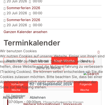
20 Juli 2026
00:00
Sommerferien 2026
20 Juli 2026
00:00
Sommerferien 2026
20 Juli 2026
00:00
Ganzen Kalender ansehen
Terminkalender
Wir benutzen Cookies
Wir nutzen Cookies auf unserer Website. Einige von ihnen sind
Nach Jahr
Nach Monat
Nach Woche
Heute
essenziell für den Betrieb der Seite, während andere uns
helfen, diese Website und die Nutzererfahrung zu verbessern
Gehe zu Monat
(Tracking Cookies). Sie können selbst entscheiden, ob Sie die
Cookies zulassen möchten. Bitte beachten Sie, dass bei einer
Ablehnung womöglich nicht mehr alle Funktionalitäten der
02 - 08 September, 2024
Vorherige
Folgende
Seite zur Verfügung stehen.
Woche
Woche
02. September
Akzeptieren
Ablehnen
07:00pm - 09:00pm
Pflegschaftsabend 9er Klassen
Weitere Informationen
|
Impressum