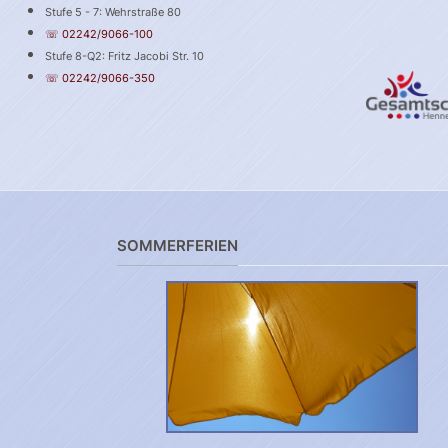
Stufe 5 - 7: Wehrstraße 80
☏ 02242/9066-100
Stufe 8-Q2: Fritz Jacobi Str. 10
☏ 02242/9066-350
SOMMERFERIEN