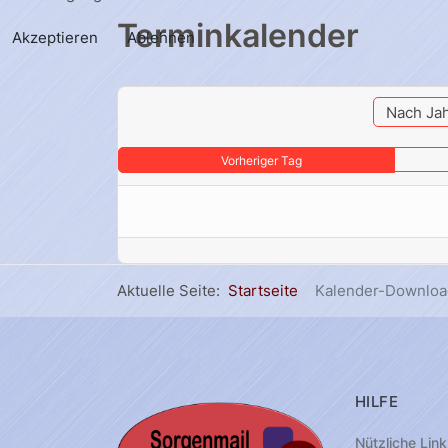
Terminkalender
Akzeptieren
Ablehnen
Nach Ja
Vorheriger Tag
Aktuelle Seite:
Startseite
Kalender-Downloa
HILFE
Nützliche Link