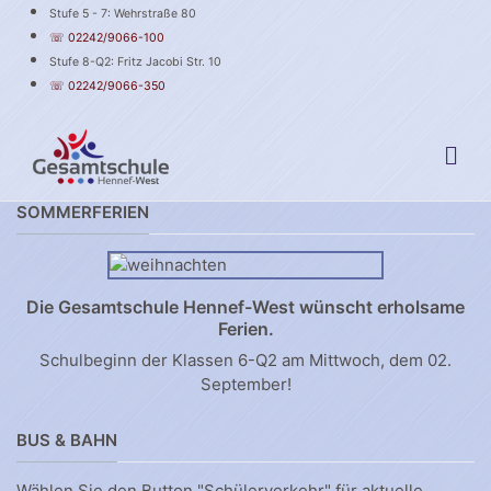
Stufe 5 - 7: Wehrstraße 80
☏ 02242/9066-100
Stufe 8-Q2: Fritz Jacobi Str. 10
☏ 02242/9066-350
SOMMERFERIEN
Die Gesamtschule Hennef-West wünscht erholsame
Ferien.
Schulbeginn der Klassen 6-Q2 am Mittwoch, dem 02.
September!
BUS & BAHN
Wählen Sie den Button "Schülerverkehr" für aktuelle