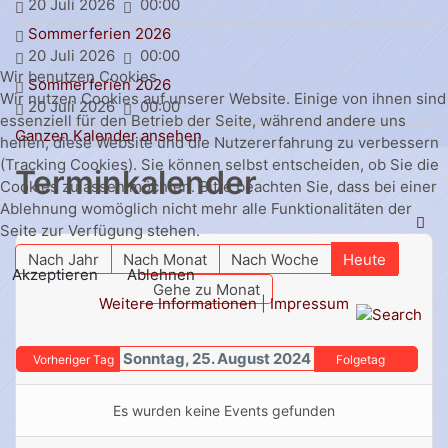
20 Juli 2026
00:00
Sommerferien 2026
20 Juli 2026
00:00
Wir benutzen Cookies
Sommerferien 2026
Wir nutzen Cookies auf unserer Website. Einige von ihnen sind
20 Juli 2026
00:00
essenziell für den Betrieb der Seite, während andere uns
Ganzen Kalender ansehen
helfen, diese Website und die Nutzererfahrung zu verbessern
(Tracking Cookies). Sie können selbst entscheiden, ob Sie die
Terminkalender
Cookies zulassen möchten. Bitte beachten Sie, dass bei einer
Ablehnung womöglich nicht mehr alle Funktionalitäten der
Seite zur Verfügung stehen.
Nach Jahr
Nach Monat
Nach Woche
Heute
Akzeptieren
Ablehnen
Gehe zu Monat
Weitere Informationen
|
Impressum
Sonntag, 25. August 2024
Vorheriger Tag
Folgetag
Es wurden keine Events gefunden