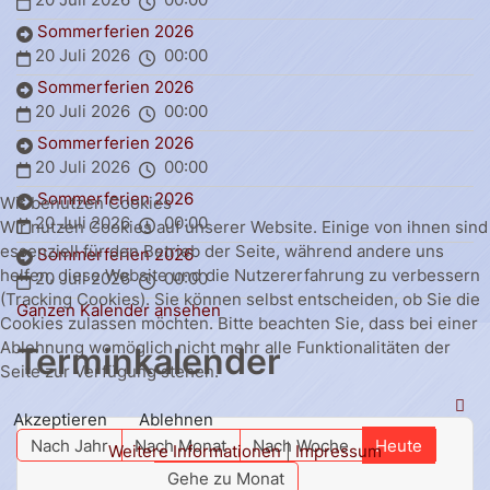
Sommerferien 2026
20 Juli 2026
00:00
Sommerferien 2026
20 Juli 2026
00:00
Sommerferien 2026
20 Juli 2026
00:00
Sommerferien 2026
Wir benutzen Cookies
20 Juli 2026
00:00
Wir nutzen Cookies auf unserer Website. Einige von ihnen sind
essenziell für den Betrieb der Seite, während andere uns
Sommerferien 2026
helfen, diese Website und die Nutzererfahrung zu verbessern
20 Juli 2026
00:00
(Tracking Cookies). Sie können selbst entscheiden, ob Sie die
Ganzen Kalender ansehen
Cookies zulassen möchten. Bitte beachten Sie, dass bei einer
Ablehnung womöglich nicht mehr alle Funktionalitäten der
Terminkalender
Seite zur Verfügung stehen.
Akzeptieren
Ablehnen
Nach Jahr
Nach Monat
Nach Woche
Heute
Weitere Informationen
|
Impressum
Gehe zu Monat