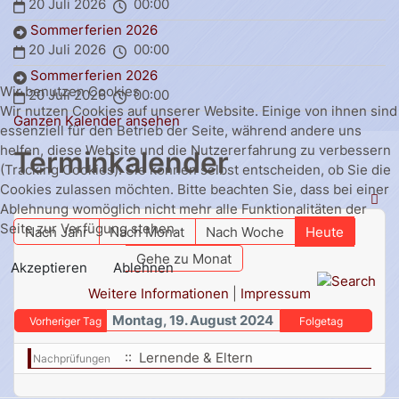
20 Juli 2026
00:00
Sommerferien 2026
20 Juli 2026
00:00
Sommerferien 2026
Wir benutzen Cookies
20 Juli 2026
00:00
Wir nutzen Cookies auf unserer Website. Einige von ihnen sind
Ganzen Kalender ansehen
essenziell für den Betrieb der Seite, während andere uns
helfen, diese Website und die Nutzererfahrung zu verbessern
Terminkalender
(Tracking Cookies). Sie können selbst entscheiden, ob Sie die
Cookies zulassen möchten. Bitte beachten Sie, dass bei einer
Ablehnung womöglich nicht mehr alle Funktionalitäten der
Seite zur Verfügung stehen.
Nach Jahr
Nach Monat
Nach Woche
Heute
Gehe zu Monat
Akzeptieren
Ablehnen
Weitere Informationen
|
Impressum
Montag, 19. August 2024
Vorheriger Tag
Folgetag
:: Lernende & Eltern
Nachprüfungen