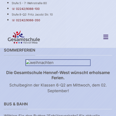
Stufe 5 - 7: Wehrstraße 80
☏ 02242/9066-100
Stufe 8-Q2: Fritz Jacobi Str. 10
☏ 02242/9066-350
SOMMERFERIEN
Die Gesamtschule Hennef-West wünscht erholsame
Ferien.
Schulbeginn der Klassen 6-Q2 am Mittwoch, dem 02.
September!
BUS & BAHN
Wählen Sie den Button "Schülerverkehr" für aktuelle