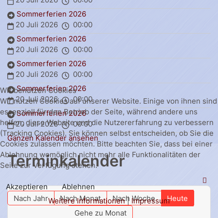
Sommerferien 2026
20 Juli 2026
00:00
Sommerferien 2026
20 Juli 2026
00:00
Sommerferien 2026
20 Juli 2026
00:00
Sommerferien 2026
Wir benutzen Cookies
20 Juli 2026
00:00
Wir nutzen Cookies auf unserer Website. Einige von ihnen sind
essenziell für den Betrieb der Seite, während andere uns
Sommerferien 2026
helfen, diese Website und die Nutzererfahrung zu verbessern
20 Juli 2026
00:00
(Tracking Cookies). Sie können selbst entscheiden, ob Sie die
Ganzen Kalender ansehen
Cookies zulassen möchten. Bitte beachten Sie, dass bei einer
Ablehnung womöglich nicht mehr alle Funktionalitäten der
Terminkalender
Seite zur Verfügung stehen.
Akzeptieren
Ablehnen
Nach Jahr
Nach Monat
Nach Woche
Heute
Weitere Informationen
|
Impressum
Gehe zu Monat