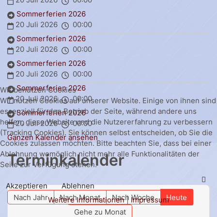
Sommerferien 2026
20 Juli 2026
00:00
Sommerferien 2026
20 Juli 2026
00:00
Sommerferien 2026
20 Juli 2026
00:00
Sommerferien 2026
Wir benutzen Cookies
20 Juli 2026
00:00
Wir nutzen Cookies auf unserer Website. Einige von ihnen sind
essenziell für den Betrieb der Seite, während andere uns
Sommerferien 2026
helfen, diese Website und die Nutzererfahrung zu verbessern
20 Juli 2026
00:00
(Tracking Cookies). Sie können selbst entscheiden, ob Sie die
Ganzen Kalender ansehen
Cookies zulassen möchten. Bitte beachten Sie, dass bei einer
Ablehnung womöglich nicht mehr alle Funktionalitäten der
Terminkalender
Seite zur Verfügung stehen.
Akzeptieren
Ablehnen
Nach Jahr
Nach Monat
Nach Woche
Heute
Weitere Informationen
|
Impressum
Gehe zu Monat