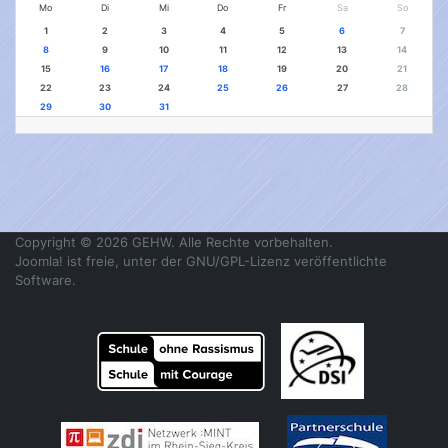
Mo
Di
Mi
Do
Fr
Sa
So
1
2
3
4
5
6
7
8
9
10
11
12
13
14
15
16
17
18
19
20
21
22
23
24
25
26
27
28
29
30
31
Copyright © 2026 GEHW. Alle Rechte vorbehalten.
Joomla!
ist freie, unter der
GNU/GPL-Lizenz
veröffentlichte
Software.