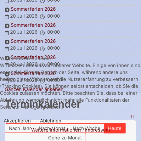
Sommerferien 2026
20 Juli 2026
00:00
Sommerferien 2026
20 Juli 2026
00:00
Sommerferien 2026
20 Juli 2026
00:00
Sommerferien 2026
Wir benutzen Cookies
20 Juli 2026
00:00
Wir nutzen Cookies auf unserer Website. Einige von ihnen sind
essenziell für den Betrieb der Seite, während andere uns
Sommerferien 2026
helfen, diese Website und die Nutzererfahrung zu verbessern
20 Juli 2026
00:00
(Tracking Cookies). Sie können selbst entscheiden, ob Sie die
Ganzen Kalender ansehen
Cookies zulassen möchten. Bitte beachten Sie, dass bei einer
Ablehnung womöglich nicht mehr alle Funktionalitäten der
Terminkalender
Seite zur Verfügung stehen.
Akzeptieren
Ablehnen
Nach Jahr
Nach Monat
Nach Woche
Heute
Weitere Informationen
|
Impressum
Gehe zu Monat