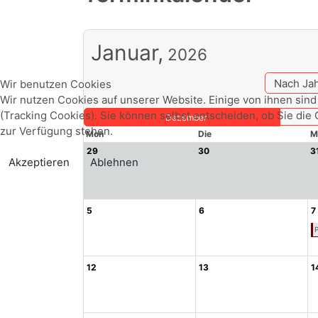
Januar,
2026
Nach Ja
Wir benutzen Cookies
Wir nutzen Cookies auf unserer Website. Einige von ihnen sind
(Tracking Cookies). Sie können selbst entscheiden, ob Sie die
Dezember
zur Verfügung stehen.
Mon
Die
M
29
30
3
Akzeptieren
Ablehnen
5
6
7
P
12
13
1