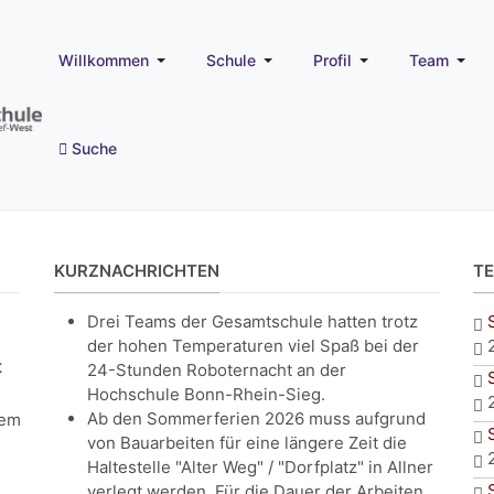
Willkommen
Schule
Profil
Team
Suche
KURZNACHRICHTEN
T
Drei Teams der Gesamtschule hatten trotz
der hohen Temperaturen viel Spaß bei der
t
24-Stunden Roboternacht an der
Hochschule Bonn-Rhein-Sieg.
Ab den Sommerferien 2026 muss aufgrund
dem
von Bauarbeiten für eine längere Zeit die
Haltestelle "Alter Weg" / "Dorfplatz" in Allner
verlegt werden. Für die Dauer der Arbeiten,