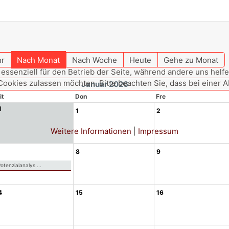
hr
Nach Monat
Nach Woche
Heute
Gehe zu Monat
 essenziell für den Betrieb der Seite, während andere uns hel
 Cookies zulassen möchten. Bitte beachten Sie, dass bei einer 
Januar 2026
it
Don
Fre
1
1
2
Weitere Informationen
|
Impressum
8
9
otenzialanalys ...
4
15
16