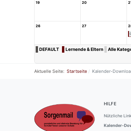
19
20
2
26
27
2
0
DEFAULT
Lernende & Eltern
Alle Katego
Aktuelle Seite:
Startseite
Kalender-Downloa
HILFE
Nützliche Lin
Kalender-Do