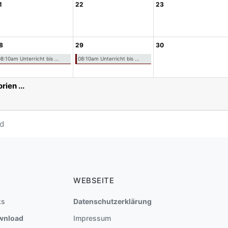
1
22
23
8
29
30
8:10am Unterricht bis ...
08:10am Unterricht bis ...
rien ...
d
WEBSEITE
ks
Datenschutzerklärung
wnload
Impressum