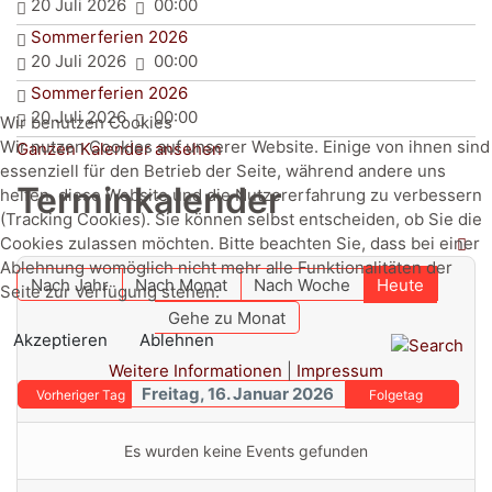
20 Juli 2026
00:00
Sommerferien 2026
20 Juli 2026
00:00
Sommerferien 2026
20 Juli 2026
00:00
Wir benutzen Cookies
Wir nutzen Cookies auf unserer Website. Einige von ihnen sind
Ganzen Kalender ansehen
essenziell für den Betrieb der Seite, während andere uns
Terminkalender
helfen, diese Website und die Nutzererfahrung zu verbessern
(Tracking Cookies). Sie können selbst entscheiden, ob Sie die
Cookies zulassen möchten. Bitte beachten Sie, dass bei einer
Ablehnung womöglich nicht mehr alle Funktionalitäten der
Nach Jahr
Nach Monat
Nach Woche
Heute
Seite zur Verfügung stehen.
Gehe zu Monat
Akzeptieren
Ablehnen
Weitere Informationen
|
Impressum
Freitag, 16. Januar 2026
Vorheriger Tag
Folgetag
Es wurden keine Events gefunden