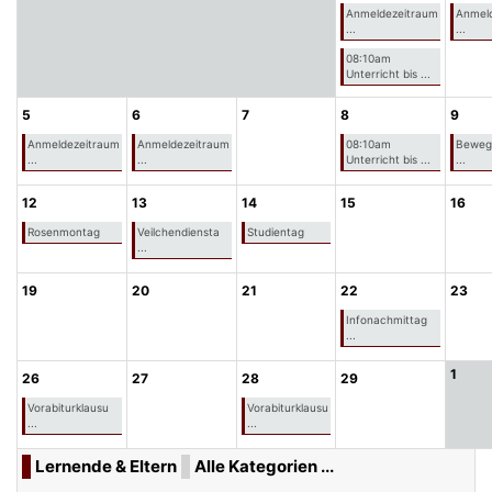
Anmeldezeitraum
Anmel
...
...
08:10am
Unterricht bis ...
5
6
7
8
9
Anmeldezeitraum
Anmeldezeitraum
08:10am
Bewegl
...
...
Unterricht bis ...
...
12
13
14
15
16
Rosenmontag
Veilchendiensta
Studientag
...
19
20
21
22
23
Infonachmittag
...
1
26
27
28
29
Vorabiturklausu
Vorabiturklausu
...
...
Lernende & Eltern
Alle Kategorien ...