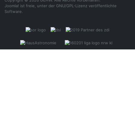
Joomla!
ist freie, unter der
GNU/GPL-Lizenz
veröffentlichte
Software.