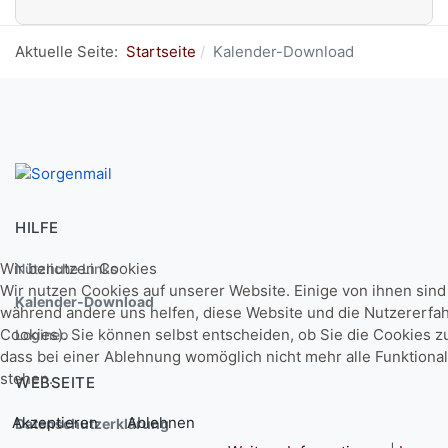
Aktuelle Seite:
Startseite
Kalender-Download
HILFE
Wir benutzen Cookies
Nützliche Links
Wir nutzen Cookies auf unserer Website. Einige von ihnen sind 
Kalender-Download
während andere uns helfen, diese Website und die Nutzererfa
Cookies). Sie können selbst entscheiden, ob Sie die Cookies z
Logineo
dass bei einer Ablehnung womöglich nicht mehr alle Funktional
stehen.
WEBSEITE
Akzeptieren
Ablehnen
Datenschutzerklärung