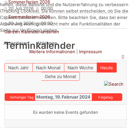
Sommerferien 2026
helfen, diese Website und die Nutzererfahrung zu verbessern
20 Juli 2026
00:00
(Tracking Cookies). Sie können selbst entscheiden, ob Sie die
Sommerferien 2026
Cookies zulassen möchten. Bitte beachten Sie, dass bei einer
20 Juli 2026
00:00
Ablehnung womöglich nicht mehr alle Funktionalitäten der
Seite zur Verfügung stehen.
Ganzen Kalender ansehen
Terminkalender
Akzeptieren
Ablehnen
Weitere Informationen
|
Impressum
Nach Jahr
Nach Monat
Nach Woche
Heute
Gehe zu Monat
Montag, 19. Februar 2024
Vorheriger Tag
Folgetag
Es wurden keine Events gefunden