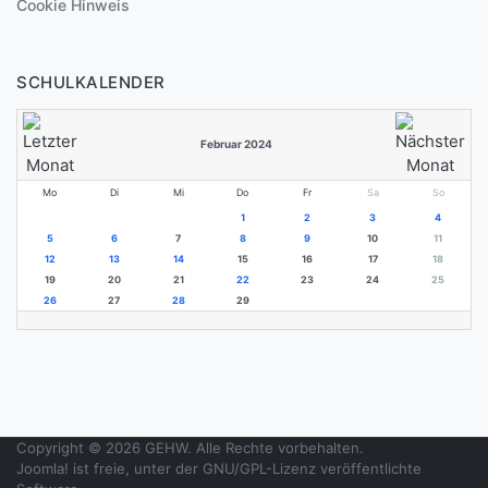
Cookie Hinweis
SCHULKALENDER
Februar 2024
Mo
Di
Mi
Do
Fr
Sa
So
1
2
3
4
5
6
7
8
9
10
11
12
13
14
15
16
17
18
19
20
21
22
23
24
25
26
27
28
29
Copyright © 2026 GEHW. Alle Rechte vorbehalten.
Joomla!
ist freie, unter der
GNU/GPL-Lizenz
veröffentlichte