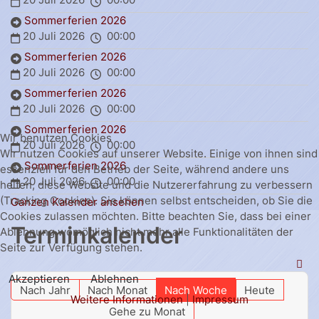
Sommerferien 2026
20 Juli 2026
00:00
Sommerferien 2026
20 Juli 2026
00:00
Sommerferien 2026
20 Juli 2026
00:00
Sommerferien 2026
Wir benutzen Cookies
20 Juli 2026
00:00
Wir nutzen Cookies auf unserer Website. Einige von ihnen sind
Sommerferien 2026
essenziell für den Betrieb der Seite, während andere uns
20 Juli 2026
00:00
helfen, diese Website und die Nutzererfahrung zu verbessern
(Tracking Cookies). Sie können selbst entscheiden, ob Sie die
Ganzen Kalender ansehen
Cookies zulassen möchten. Bitte beachten Sie, dass bei einer
Terminkalender
Ablehnung womöglich nicht mehr alle Funktionalitäten der
Seite zur Verfügung stehen.
Akzeptieren
Ablehnen
Nach Jahr
Nach Monat
Nach Woche
Heute
Weitere Informationen
|
Impressum
Gehe zu Monat