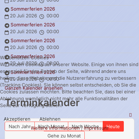
Sommerferien 2026
20 Juli 2026
00:00
Sommerferien 2026
20 Juli 2026
00:00
Sommerferien 2026
20 Juli 2026
00:00
Sommerferien 2026
Wir benutzen Cookies
20 Juli 2026
00:00
Wir nutzen Cookies auf unserer Website. Einige von ihnen sind
essenziell für den Betrieb der Seite, während andere uns
Sommerferien 2026
helfen, diese Website und die Nutzererfahrung zu verbessern
20 Juli 2026
00:00
(Tracking Cookies). Sie können selbst entscheiden, ob Sie die
Ganzen Kalender ansehen
Cookies zulassen möchten. Bitte beachten Sie, dass bei einer
Ablehnung womöglich nicht mehr alle Funktionalitäten der
Terminkalender
Seite zur Verfügung stehen.
Akzeptieren
Ablehnen
Nach Jahr
Nach Monat
Nach Woche
Heute
Weitere Informationen
|
Impressum
Gehe zu Monat