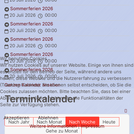
Sommerferien 2026
20 Juli 2026
00:00
Sommerferien 2026
20 Juli 2026
00:00
Sommerferien 2026
20 Juli 2026
00:00
Sommerferien 2026
Wir benutzen Cookies
20 Juli 2026
00:00
Wir nutzen Cookies auf unserer Website. Einige von ihnen sind
Sommerferien 2026
essenziell für den Betrieb der Seite, während andere uns
20 Juli 2026
00:00
helfen, diese Website und die Nutzererfahrung zu verbessern
Ganzen Kalender ansehen
(Tracking Cookies). Sie können selbst entscheiden, ob Sie die
Cookies zulassen möchten. Bitte beachten Sie, dass bei einer
Terminkalender
Ablehnung womöglich nicht mehr alle Funktionalitäten der
Seite zur Verfügung stehen.
Akzeptieren
Ablehnen
Nach Jahr
Nach Monat
Nach Woche
Heute
Weitere Informationen
|
Impressum
Gehe zu Monat