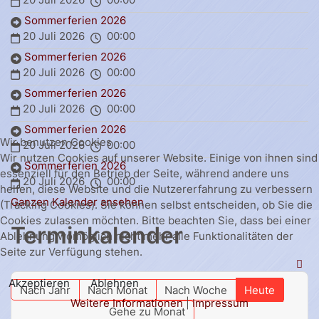
Sommerferien 2026
20 Juli 2026
00:00
Sommerferien 2026
20 Juli 2026
00:00
Sommerferien 2026
20 Juli 2026
00:00
Sommerferien 2026
Wir benutzen Cookies
20 Juli 2026
00:00
Wir nutzen Cookies auf unserer Website. Einige von ihnen sind
Sommerferien 2026
essenziell für den Betrieb der Seite, während andere uns
20 Juli 2026
00:00
helfen, diese Website und die Nutzererfahrung zu verbessern
Ganzen Kalender ansehen
(Tracking Cookies). Sie können selbst entscheiden, ob Sie die
Cookies zulassen möchten. Bitte beachten Sie, dass bei einer
Terminkalender
Ablehnung womöglich nicht mehr alle Funktionalitäten der
Seite zur Verfügung stehen.
Akzeptieren
Ablehnen
Nach Jahr
Nach Monat
Nach Woche
Heute
Weitere Informationen
|
Impressum
Gehe zu Monat