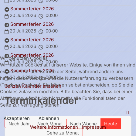
Sommerferien 2026
20 Juli 2026
00:00
Sommerferien 2026
20 Juli 2026
00:00
Sommerferien 2026
20 Juli 2026
00:00
Sommerferien 2026
Wir benutzen Cookies
20 Juli 2026
00:00
Wir nutzen Cookies auf unserer Website. Einige von ihnen sind
Sommerferien 2026
essenziell für den Betrieb der Seite, während andere uns
20 Juli 2026
00:00
helfen, diese Website und die Nutzererfahrung zu verbessern
(Tracking Cookies). Sie können selbst entscheiden, ob Sie die
Ganzen Kalender ansehen
Cookies zulassen möchten. Bitte beachten Sie, dass bei einer
Terminkalender
Ablehnung womöglich nicht mehr alle Funktionalitäten der
Seite zur Verfügung stehen.
Akzeptieren
Ablehnen
Nach Jahr
Nach Monat
Nach Woche
Heute
Weitere Informationen
|
Impressum
Gehe zu Monat