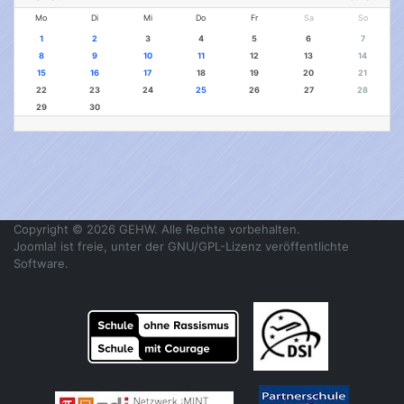
Mo
Di
Mi
Do
Fr
Sa
So
1
2
3
4
5
6
7
8
9
10
11
12
13
14
15
16
17
18
19
20
21
22
23
24
25
26
27
28
29
30
Copyright © 2026 GEHW. Alle Rechte vorbehalten.
Joomla!
ist freie, unter der
GNU/GPL-Lizenz
veröffentlichte
Software.