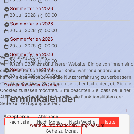
Sommerferien 2026
20 Juli 2026
00:00
Sommerferien 2026
20 Juli 2026
00:00
Sommerferien 2026
20 Juli 2026
00:00
Sommerferien 2026
Wir benutzen Cookies
20 Juli 2026
00:00
Wir nutzen Cookies auf unserer Website. Einige von ihnen sind
Sommerferien 2026
essenziell für den Betrieb der Seite, während andere uns
20 Juli 2026
00:00
helfen, diese Website und die Nutzererfahrung zu verbessern
(Tracking Cookies). Sie können selbst entscheiden, ob Sie die
Ganzen Kalender ansehen
Cookies zulassen möchten. Bitte beachten Sie, dass bei einer
Terminkalender
Ablehnung womöglich nicht mehr alle Funktionalitäten der
Seite zur Verfügung stehen.
Akzeptieren
Ablehnen
Nach Jahr
Nach Monat
Nach Woche
Heute
Weitere Informationen
|
Impressum
Gehe zu Monat