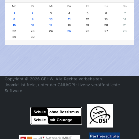
Mo
Di
Mi
Do
Fr
Sa
So
1
2
3
4
5
6
7
8
9
10
11
12
13
14
15
16
17
18
19
20
21
22
23
24
25
26
27
28
29
30
Copyright © 2026 GEHW. Alle Rechte vorbehalten.
Joomla!
ist freie, unter der
GNU/GPL-Lizenz
veröffentlichte
Software.