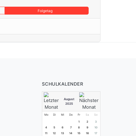
Folgetag
SCHULKALENDER
August
2025
Mo
Di
Mi
Do
Fr
Sa
So
1
2
3
4
5
6
7
8
9
10
11
12
13
14
15
16
17