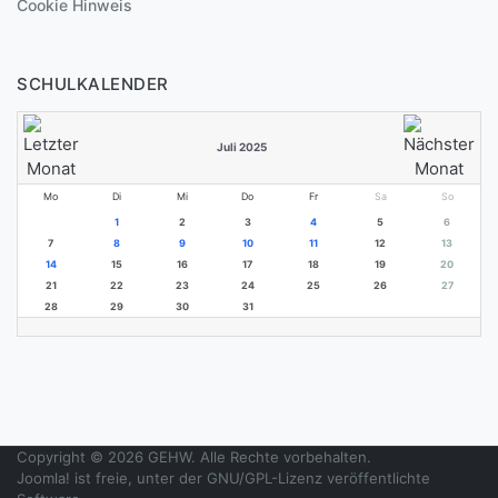
Cookie Hinweis
SCHULKALENDER
Juli 2025
Mo
Di
Mi
Do
Fr
Sa
So
1
2
3
4
5
6
7
8
9
10
11
12
13
14
15
16
17
18
19
20
21
22
23
24
25
26
27
28
29
30
31
Copyright © 2026 GEHW. Alle Rechte vorbehalten.
Joomla!
ist freie, unter der
GNU/GPL-Lizenz
veröffentlichte