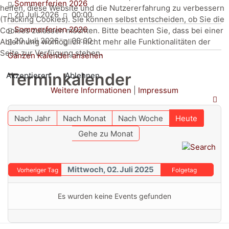
Sommerferien 2026
helfen, diese Website und die Nutzererfahrung zu verbessern
20 Juli 2026
00:00
(Tracking Cookies). Sie können selbst entscheiden, ob Sie die
Sommerferien 2026
Cookies zulassen möchten. Bitte beachten Sie, dass bei einer
20 Juli 2026
00:00
Ablehnung womöglich nicht mehr alle Funktionalitäten der
Seite zur Verfügung stehen.
Ganzen Kalender ansehen
Terminkalender
Akzeptieren
Ablehnen
Weitere Informationen
|
Impressum
Nach Jahr
Nach Monat
Nach Woche
Heute
Gehe zu Monat
Mittwoch, 02. Juli 2025
Vorheriger Tag
Folgetag
Es wurden keine Events gefunden