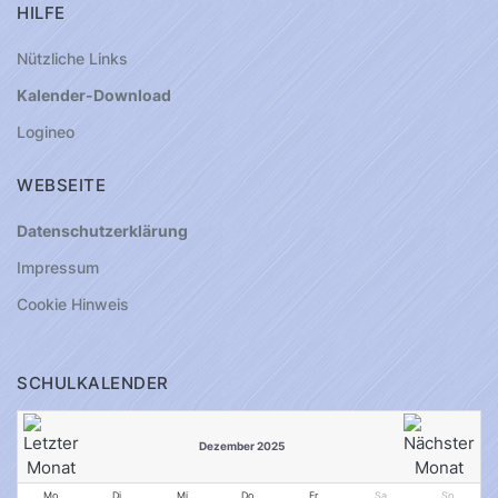
HILFE
Nützliche Links
Kalender-Download
Logineo
WEBSEITE
Datenschutzerklärung
Impressum
Cookie Hinweis
SCHULKALENDER
Dezember 2025
Mo
Di
Mi
Do
Fr
Sa
So