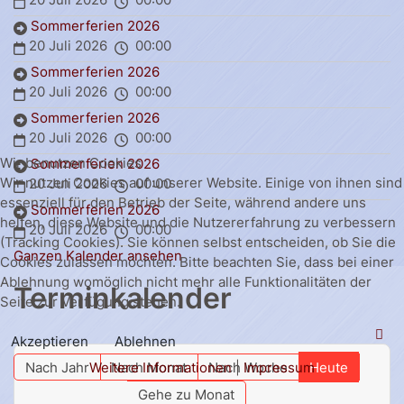
Sommerferien 2026
20 Juli 2026
00:00
Sommerferien 2026
20 Juli 2026
00:00
Sommerferien 2026
20 Juli 2026
00:00
Wir benutzen Cookies
Sommerferien 2026
Wir nutzen Cookies auf unserer Website. Einige von ihnen sind
20 Juli 2026
00:00
essenziell für den Betrieb der Seite, während andere uns
Sommerferien 2026
helfen, diese Website und die Nutzererfahrung zu verbessern
20 Juli 2026
00:00
(Tracking Cookies). Sie können selbst entscheiden, ob Sie die
Ganzen Kalender ansehen
Cookies zulassen möchten. Bitte beachten Sie, dass bei einer
Ablehnung womöglich nicht mehr alle Funktionalitäten der
Terminkalender
Seite zur Verfügung stehen.
Akzeptieren
Ablehnen
Weitere Informationen
|
Impressum
Nach Jahr
Nach Monat
Nach Woche
Heute
Gehe zu Monat