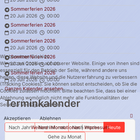
Sommerferien 2026
20 Juli 2026
00:00
Sommerferien 2026
20 Juli 2026
00:00
Sommerferien 2026
20 Juli 2026
00:00
Wir benutzen Cookies
Sommerferien 2026
Wir nutzen Cookies auf unserer Website. Einige von ihnen sind
20 Juli 2026
00:00
essenziell für den Betrieb der Seite, während andere uns
Sommerferien 2026
helfen, diese Website und die Nutzererfahrung zu verbessern
20 Juli 2026
00:00
(Tracking Cookies). Sie können selbst entscheiden, ob Sie die
Ganzen Kalender ansehen
Cookies zulassen möchten. Bitte beachten Sie, dass bei einer
Ablehnung womöglich nicht mehr alle Funktionalitäten der
Terminkalender
Seite zur Verfügung stehen.
Akzeptieren
Ablehnen
Weitere Informationen
|
Impressum
Nach Jahr
Nach Monat
Nach Woche
Heute
Gehe zu Monat