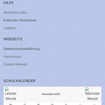
HILFE
Nützliche Links
Kalender-Download
Logineo
WEBSEITE
Datenschutzerklärung
Impressum
Cookie Hinweis
SCHULKALENDER
Dezember 2025
Mo
Di
Mi
Do
Fr
Sa
So