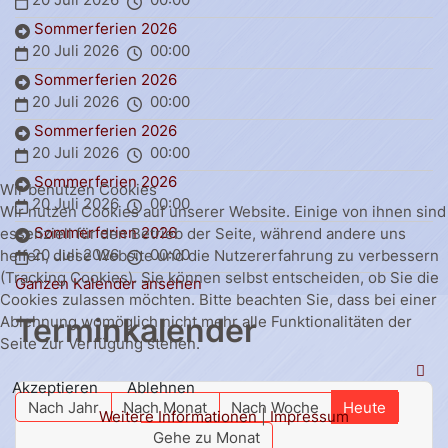
Sommerferien 2026
20 Juli 2026
00:00
Sommerferien 2026
20 Juli 2026
00:00
Sommerferien 2026
20 Juli 2026
00:00
Sommerferien 2026
Wir benutzen Cookies
20 Juli 2026
00:00
Wir nutzen Cookies auf unserer Website. Einige von ihnen sind
Sommerferien 2026
essenziell für den Betrieb der Seite, während andere uns
20 Juli 2026
00:00
helfen, diese Website und die Nutzererfahrung zu verbessern
(Tracking Cookies). Sie können selbst entscheiden, ob Sie die
Ganzen Kalender ansehen
Cookies zulassen möchten. Bitte beachten Sie, dass bei einer
Terminkalender
Ablehnung womöglich nicht mehr alle Funktionalitäten der
Seite zur Verfügung stehen.
Akzeptieren
Ablehnen
Nach Jahr
Nach Monat
Nach Woche
Heute
Weitere Informationen
|
Impressum
Gehe zu Monat