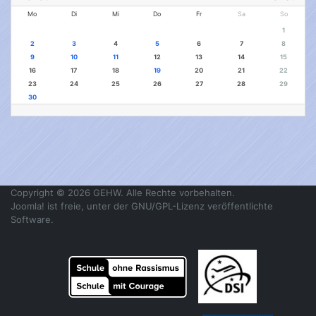
Mo
Di
Mi
Do
Fr
Sa
So
1
2
3
4
5
6
7
8
9
10
11
12
13
14
15
16
17
18
19
20
21
22
23
24
25
26
27
28
29
30
Copyright © 2026 GEHW. Alle Rechte vorbehalten.
Joomla!
ist freie, unter der
GNU/GPL-Lizenz
veröffentlichte
Software.