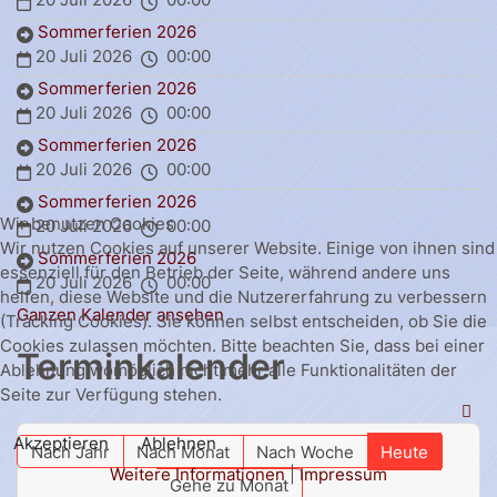
Sommerferien 2026
20 Juli 2026
00:00
Sommerferien 2026
20 Juli 2026
00:00
Sommerferien 2026
20 Juli 2026
00:00
Sommerferien 2026
Wir benutzen Cookies
20 Juli 2026
00:00
Wir nutzen Cookies auf unserer Website. Einige von ihnen sind
Sommerferien 2026
essenziell für den Betrieb der Seite, während andere uns
20 Juli 2026
00:00
helfen, diese Website und die Nutzererfahrung zu verbessern
Ganzen Kalender ansehen
(Tracking Cookies). Sie können selbst entscheiden, ob Sie die
Cookies zulassen möchten. Bitte beachten Sie, dass bei einer
Terminkalender
Ablehnung womöglich nicht mehr alle Funktionalitäten der
Seite zur Verfügung stehen.
Akzeptieren
Ablehnen
Nach Jahr
Nach Monat
Nach Woche
Heute
Weitere Informationen
|
Impressum
Gehe zu Monat