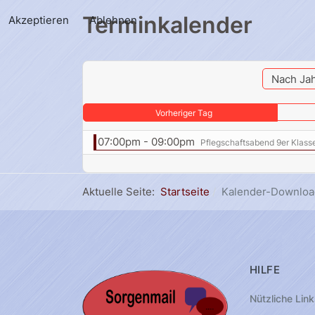
Terminkalender
Akzeptieren
Ablehnen
Nach Ja
Vorheriger Tag
07:00pm - 09:00pm
Pflegschaftsabend 9er Klass
Aktuelle Seite:
Startseite
Kalender-Downloa
HILFE
Nützliche Link