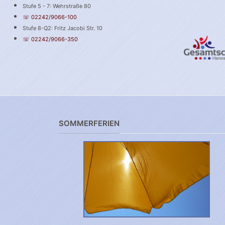
Stufe 5 - 7: Wehrstraße 80
☏ 02242/9066-100
Stufe 8-Q2: Fritz Jacobi Str. 10
☏ 02242/9066-350
SOMMERFERIEN