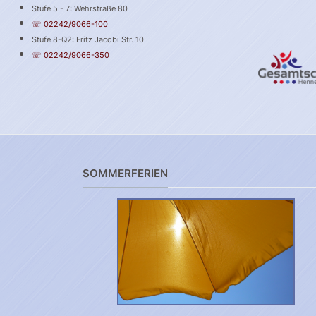
Stufe 5 - 7: Wehrstraße 80
☏ 02242/9066-100
Stufe 8-Q2: Fritz Jacobi Str. 10
☏ 02242/9066-350
SOMMERFERIEN