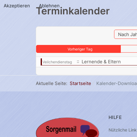
Akzeptieren
Ablehnen
Terminkalender
Nach Ja
Vorheriger Tag
:: Lernende & Eltern
Veilchendienstag
Aktuelle Seite:
Startseite
Kalender-Downloa
HILFE
Nützliche Link