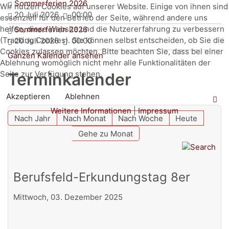
Sommerferien 2026
Wir nutzen Cookies auf unserer Website. Einige von ihnen sind
20 Juli 2026
00:00
essenziell für den Betrieb der Seite, während andere uns
helfen, diese Website und die Nutzererfahrung zu verbessern
Sommerferien 2026
(Tracking Cookies). Sie können selbst entscheiden, ob Sie die
20 Juli 2026
00:00
Cookies zulassen möchten. Bitte beachten Sie, dass bei einer
Ganzen Kalender ansehen
Ablehnung womöglich nicht mehr alle Funktionalitäten der
Seite zur Verfügung stehen.
Terminkalender
Akzeptieren
Ablehnen
Weitere Informationen
|
Impressum
Nach Jahr
Nach Monat
Nach Woche
Heute
Gehe zu Monat
Berufsfeld-Erkundungstag 8er
Mittwoch, 03. Dezember 2025