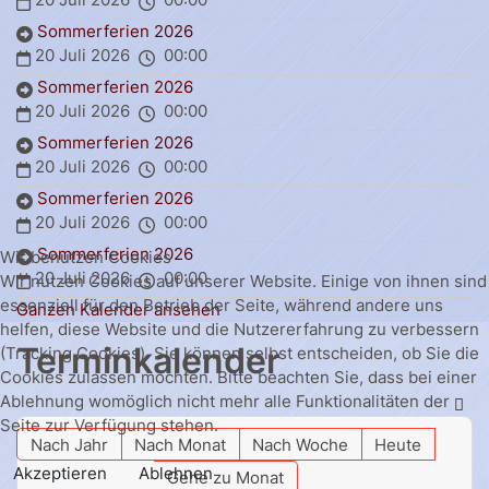
Sommerferien 2026
20 Juli 2026
00:00
Sommerferien 2026
20 Juli 2026
00:00
Sommerferien 2026
20 Juli 2026
00:00
Sommerferien 2026
20 Juli 2026
00:00
Sommerferien 2026
Wir benutzen Cookies
20 Juli 2026
00:00
Wir nutzen Cookies auf unserer Website. Einige von ihnen sind
essenziell für den Betrieb der Seite, während andere uns
Ganzen Kalender ansehen
helfen, diese Website und die Nutzererfahrung zu verbessern
Terminkalender
(Tracking Cookies). Sie können selbst entscheiden, ob Sie die
Cookies zulassen möchten. Bitte beachten Sie, dass bei einer
Ablehnung womöglich nicht mehr alle Funktionalitäten der
Seite zur Verfügung stehen.
Nach Jahr
Nach Monat
Nach Woche
Heute
Akzeptieren
Ablehnen
Gehe zu Monat