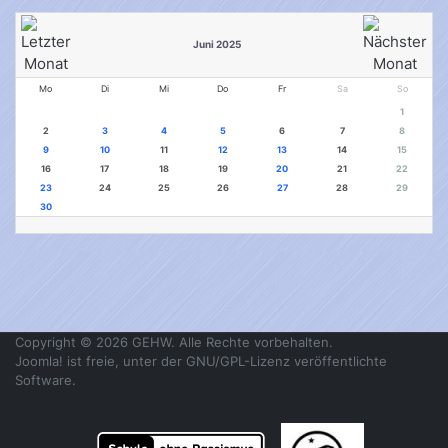
Juni 2025
Mo
Di
Mi
Do
Fr
Sa
So
1
2
3
4
5
6
7
8
9
10
11
12
13
14
15
16
17
18
19
20
21
22
23
24
25
26
27
28
29
30
Copyright © 2026 GEHW. Alle Rechte vorbehalten.
Joomla!
ist freie, unter der
GNU/GPL-Lizenz
veröffentlichte
Software.