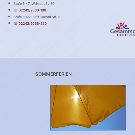
Stufe 5 - 7: Wehrstraße 80
☏ 02242/9066-100
Stufe 8-Q2: Fritz Jacobi Str. 10
☏ 02242/9066-350
SOMMERFERIEN