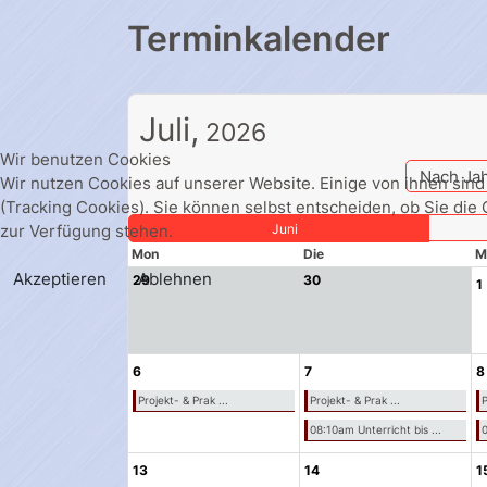
Terminkalender
Juli,
2026
Wir benutzen Cookies
Nach Ja
Wir nutzen Cookies auf unserer Website. Einige von ihnen sind
(Tracking Cookies). Sie können selbst entscheiden, ob Sie die
zur Verfügung stehen.
Juni
Mon
Die
M
Akzeptieren
Ablehnen
29
30
1
6
7
8
Projekt- & Prak ...
Projekt- & Prak ...
P
08:10am Unterricht bis ...
0
13
14
1