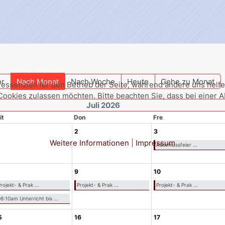
hr
Nach Monat
Nach Woche
Heute
Gehe zu Monat
 essenziell für den Betrieb der Seite, während andere uns hel
 Cookies zulassen möchten. Bitte beachten Sie, dass bei einer 
Juli 2026
it
Don
Fre
2
3
Weitere Informationen
|
Impressum
Abschlussfeier ...
9
10
rojekt- & Prak ...
Projekt- & Prak ...
Projekt- & Prak ...
8:10am Unterricht bis ...
5
16
17