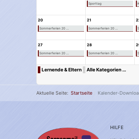
Sporttag
K
20
21
2
Sommerferien 20 ...
Sommerferien 20 ...
S
27
28
2
Sommerferien 20 ...
Sommerferien 20 ...
S
Lernende & Eltern
Alle Kategorien ...
Aktuelle Seite:
Startseite
Kalender-Downloa
HILFE