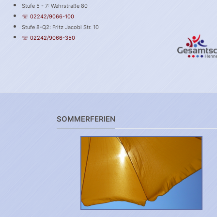
Stufe 5 - 7: Wehrstraße 80
☏ 02242/9066-100
Stufe 8-Q2: Fritz Jacobi Str. 10
☏ 02242/9066-350
SOMMERFERIEN