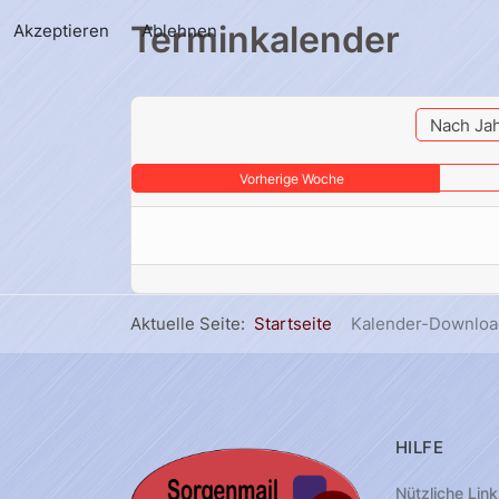
Terminkalender
Akzeptieren
Ablehnen
Nach Ja
Vorherige Woche
Aktuelle Seite:
Startseite
Kalender-Downloa
HILFE
Nützliche Link