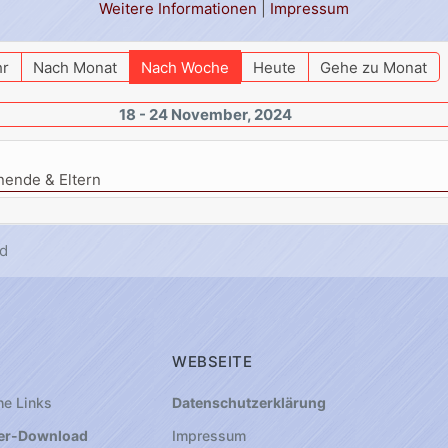
Weitere Informationen
|
Impressum
hr
Nach Monat
Nach Woche
Heute
Gehe zu Monat
18 - 24 November, 2024
nende & Eltern
d
WEBSEITE
he Links
Datenschutzerklärung
er-Download
Impressum