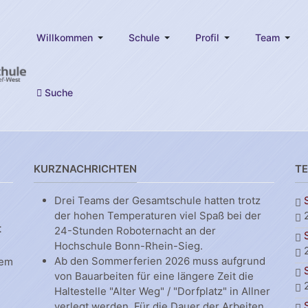
Willkommen
Schule
Profil
Team
Suche
KURZNACHRICHTEN
T
Drei Teams der Gesamtschule hatten trotz
der hohen Temperaturen viel Spaß bei der
t
24-Stunden Roboternacht an der
Hochschule Bonn-Rhein-Sieg.
Ab den Sommerferien 2026 muss aufgrund
dem
von Bauarbeiten für eine längere Zeit die
Haltestelle "Alter Weg" / "Dorfplatz" in Allner
verlegt werden. Für die Dauer der Arbeiten,