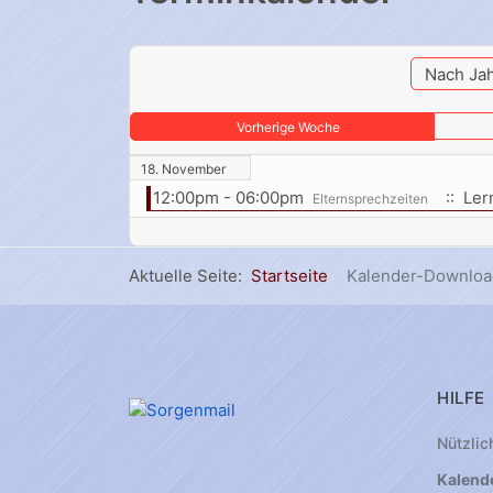
Nach Ja
Vorherige Woche
18. November
12:00pm - 06:00pm
:: Ler
Elternsprechzeiten
Aktuelle Seite:
Startseite
Kalender-Downloa
HILFE
Nützlic
Kalend