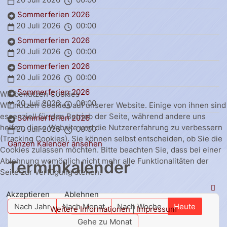
Sommerferien 2026
20 Juli 2026
00:00
Sommerferien 2026
20 Juli 2026
00:00
Sommerferien 2026
20 Juli 2026
00:00
Sommerferien 2026
Wir benutzen Cookies
20 Juli 2026
00:00
Wir nutzen Cookies auf unserer Website. Einige von ihnen sind
essenziell für den Betrieb der Seite, während andere uns
Sommerferien 2026
helfen, diese Website und die Nutzererfahrung zu verbessern
20 Juli 2026
00:00
(Tracking Cookies). Sie können selbst entscheiden, ob Sie die
Ganzen Kalender ansehen
Cookies zulassen möchten. Bitte beachten Sie, dass bei einer
Ablehnung womöglich nicht mehr alle Funktionalitäten der
Terminkalender
Seite zur Verfügung stehen.
Akzeptieren
Ablehnen
Nach Jahr
Nach Monat
Nach Woche
Heute
Weitere Informationen
|
Impressum
Gehe zu Monat