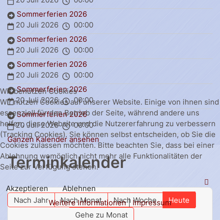
Sommerferien 2026
20 Juli 2026
00:00
Sommerferien 2026
20 Juli 2026
00:00
Sommerferien 2026
20 Juli 2026
00:00
Sommerferien 2026
Wir benutzen Cookies
20 Juli 2026
00:00
Wir nutzen Cookies auf unserer Website. Einige von ihnen sind
essenziell für den Betrieb der Seite, während andere uns
Sommerferien 2026
helfen, diese Website und die Nutzererfahrung zu verbessern
20 Juli 2026
00:00
(Tracking Cookies). Sie können selbst entscheiden, ob Sie die
Ganzen Kalender ansehen
Cookies zulassen möchten. Bitte beachten Sie, dass bei einer
Ablehnung womöglich nicht mehr alle Funktionalitäten der
Terminkalender
Seite zur Verfügung stehen.
Akzeptieren
Ablehnen
Nach Jahr
Nach Monat
Nach Woche
Heute
Weitere Informationen
|
Impressum
Gehe zu Monat