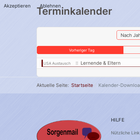
Akzeptieren
Ablehnen
Terminkalender
Nach Ja
Vorheriger Tag
:: Lernende & Eltern
USA Austausch
Aktuelle Seite:
Startseite
Kalender-Downloa
HILFE
Nützliche Link