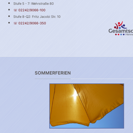
Stufe 5 - 7: Wehrstraße 80
☏ 02242/9066-100
Stufe 8-Q2: Fritz Jacobi Str. 10
☏ 02242/9066-350
SOMMERFERIEN