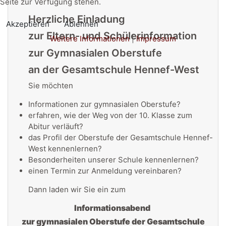
Seite zur Verfügung stehen.
Herzliche Einladung
Akzeptieren
Ablehnen
zur Eltern- und Schülerinformation
Weitere Informationen
|
Impressum
zur Gymnasialen Oberstufe
an der Gesamtschule Hennef-West
Sie möchten
Informationen zur gymnasialen Oberstufe?
erfahren, wie der Weg von der 10. Klasse zum
Abitur verläuft?
das Profil der Oberstufe der Gesamtschule Hennef-
West kennenlernen?
Besonderheiten unserer Schule kennenlernen?
einen Termin zur Anmeldung vereinbaren?
Dann laden wir Sie ein zum
Informationsabend
zur gymnasialen Oberstufe der Gesamtschule