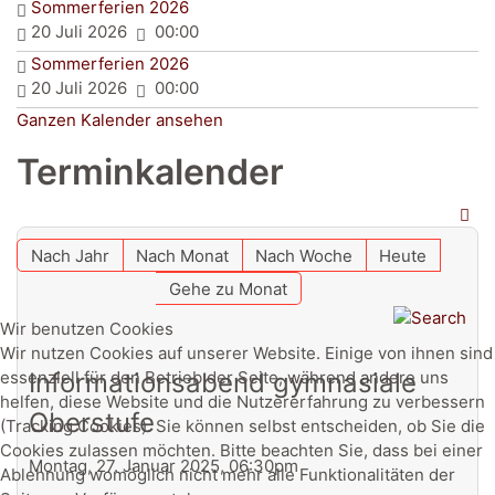
Sommerferien 2026
20 Juli 2026
00:00
Sommerferien 2026
20 Juli 2026
00:00
Ganzen Kalender ansehen
Terminkalender
Nach Jahr
Nach Monat
Nach Woche
Heute
Gehe zu Monat
Wir benutzen Cookies
Wir nutzen Cookies auf unserer Website. Einige von ihnen sind
Informationsabend gymnasiale
essenziell für den Betrieb der Seite, während andere uns
helfen, diese Website und die Nutzererfahrung zu verbessern
Oberstufe
(Tracking Cookies). Sie können selbst entscheiden, ob Sie die
Cookies zulassen möchten. Bitte beachten Sie, dass bei einer
Montag, 27. Januar 2025, 06:30pm
Ablehnung womöglich nicht mehr alle Funktionalitäten der