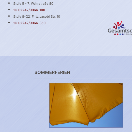
Stufe 5 - 7: Wehrstraße 80
☏ 02242/9066-100
Stufe 8-Q2: Fritz Jacobi Str. 10
☏ 02242/9066-350
SOMMERFERIEN