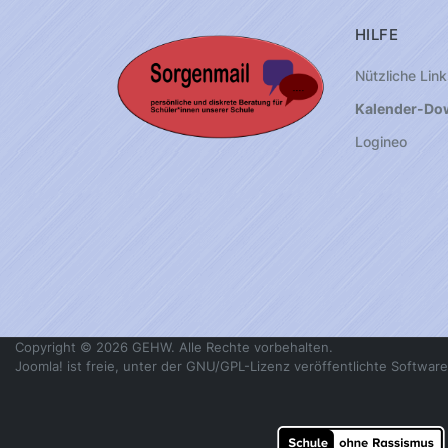
HILFE
Nützliche Link
Kalender-Do
Logineo
Copyright © 2026 GEHW. Alle Rechte vorbehalten.
Joomla!
ist freie, unter der
GNU/GPL-Lizenz
veröffentlichte Software