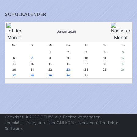
SCHULKALENDER
Januar 2025
Mo
Di
Mi
Do
Fr
Sa
So
1
2
3
4
5
6
7
8
9
10
11
12
13
14
15
16
17
18
19
20
21
22
23
24
25
26
27
28
29
30
31
Copyright © 2026 GEHW. Alle Rechte vorbehalten.
Joomla!
ist freie, unter der
GNU/GPL-Lizenz
veröffentlichte
Software.