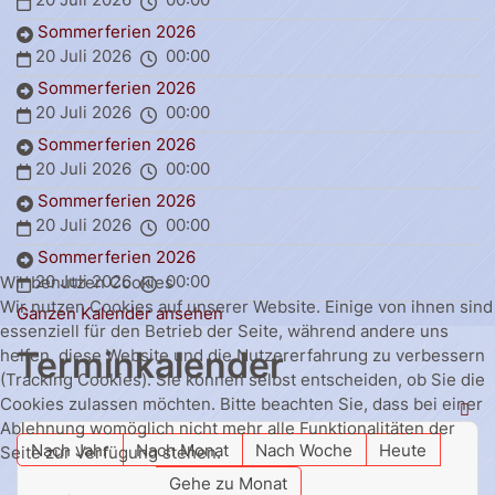
Sommerferien 2026
20 Juli 2026
00:00
Sommerferien 2026
20 Juli 2026
00:00
Sommerferien 2026
20 Juli 2026
00:00
Sommerferien 2026
20 Juli 2026
00:00
Sommerferien 2026
20 Juli 2026
00:00
Wir benutzen Cookies
Wir nutzen Cookies auf unserer Website. Einige von ihnen sind
Ganzen Kalender ansehen
essenziell für den Betrieb der Seite, während andere uns
Terminkalender
helfen, diese Website und die Nutzererfahrung zu verbessern
(Tracking Cookies). Sie können selbst entscheiden, ob Sie die
Cookies zulassen möchten. Bitte beachten Sie, dass bei einer
Ablehnung womöglich nicht mehr alle Funktionalitäten der
Nach Jahr
Nach Monat
Nach Woche
Heute
Seite zur Verfügung stehen.
Gehe zu Monat